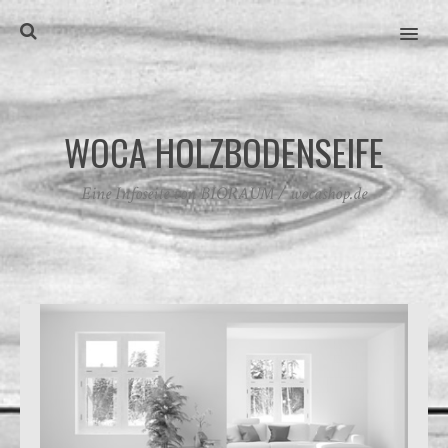
MENU
WOCA HOLZBODENSEIFE
Eine Infoseite von BIORAUM / wocashop.de